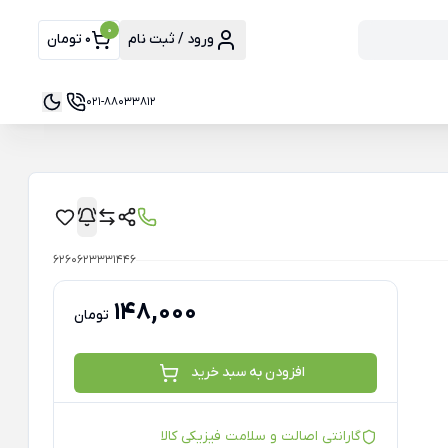
0
ورود / ثبت نام
0 تومان
021-88033812
6260623331446
148,000
تومان
افزودن به سبد خرید
گارانتی اصالت و سلامت فیزیکی کالا