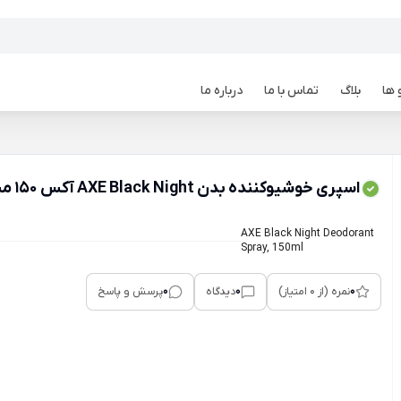
 ها
بلاگ
تماس با ما
درباره ما
اسپری خوشیوکننده بدن AXE Black Night آکس 150 میلی
AXE Black Night Deodorant
Spray, 150ml
0
0
0
نمره (از 0 امتیاز)
دیدگاه
پرسش و پاسخ