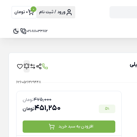
0
ورود / ثبت نام
0 تومان
021-88033812
6260526429448
475,000
تومان
451,250
5
تومان
%
افزودن به سبد خرید