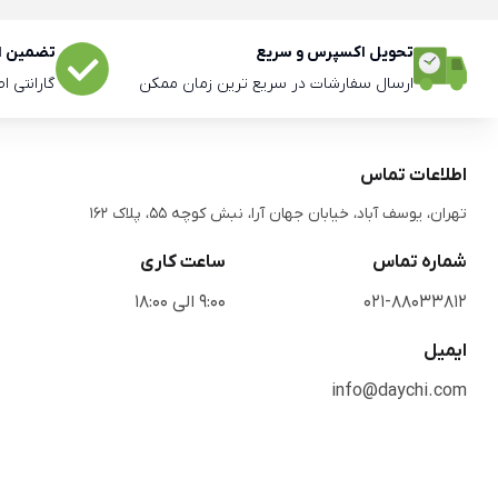
تحویل اکسپرس و سریع
تضمین اص
ارسال سفارشات در سریع ترین زمان ممکن
گارانتی ا
اطلاعات تماس
تهران، یوسف آباد، خیابان جهان آرا، نبش کوچه 55، پلاک 162
شماره تماس
ساعت کاری
021-88033812
9:00 الی 18:00
ایمیل
info@daychi.com