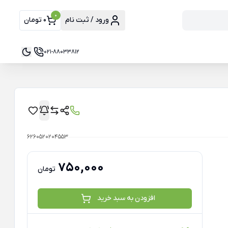
0
ورود / ثبت نام
0 تومان
021-88033812
6260520204553
750,000
تومان
افزودن به سبد خرید