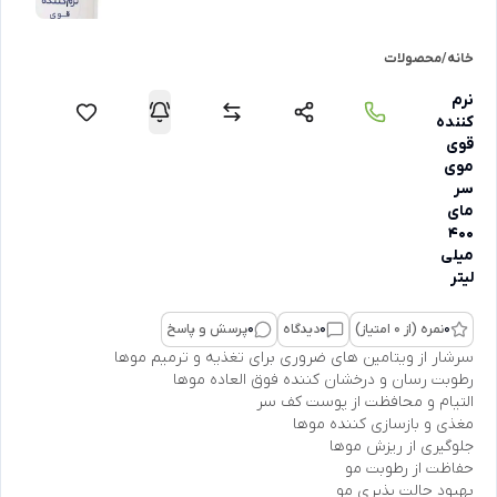
خانه
/
محصولات
نرم
کننده
قوی
موی
سر
مای
400
میلی
لیتر
0
نمره (از 0 امتیاز)
0
دیدگاه
0
پرسش و پاسخ
سرشار از ویتامین های ضروری برای تغذیه و ترمیم موها
رطوبت رسان و درخشان کننده فوق العاده موها
التیام و محافظت از پوست کف سر
مغذی و بازسازی کننده موها
جلوگیری از ریزش موها
حفاظت از رطوبت مو
بهبود حالت پذیری مو