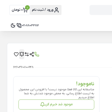
0
ورود / ثبت نام
0 تومان
021-88033812
6260460700948
ناموجود!
متاسفانه این کالا فعلا موجود نیست! با افزودن این محصول
به لیست اطلاع رسانی، به محض موجود شدنش به شما
اطلاع میدیم.
موجود شد خبرم کن