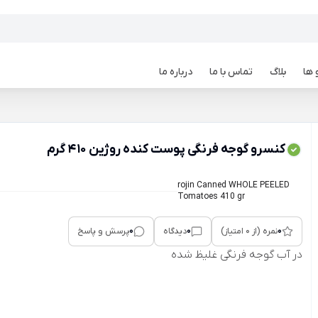
 ها
بلاگ
تماس با ما
درباره ما
کنسرو گوجه فرنگی پوست کنده روژین 410 گرم
rojin Canned WHOLE PEELED
Tomatoes 410 gr
0
0
0
نمره (از 0 امتیاز)
دیدگاه
پرسش و پاسخ
در آب گوجه فرنگی غلیظ شده