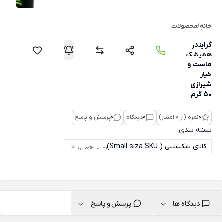
خانه
/
محصولات
گرایندر
همیشک
ماست و
خیار
شیرازی
50 گرم
0
نمره (از 0 امتیاز)
0
دیدگاه
0
پرسش و پاسخ
بسته بندی:
کالای شکستنی ( Small siza SKU)
(+ 4,000
تومان
)
دیدگاه ها
پرسش و پاسخ