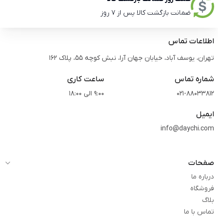
ضمانت بازگشت کالا پس از 7 روز
اطلاعات تماس
تهران، یوسف آباد، خیابان جهان آرا، نبش کوچه 55، پلاک 162
شماره تماس
ساعت کاری
021-88033812
9:00 الی 18:00
ایمیل
info@daychi.com
صفحات
درباره ما
فروشگاه
بلاگ
تماس با ما