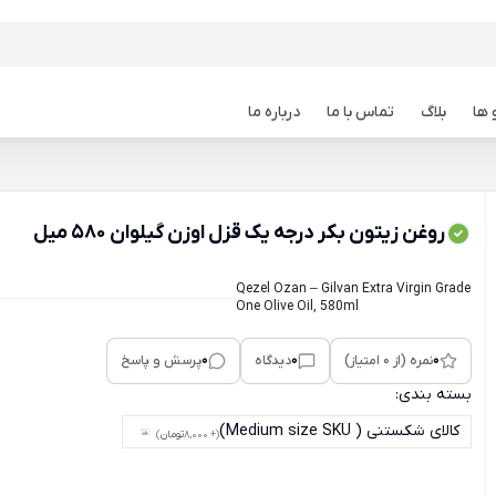
 ها
بلاگ
تماس با ما
درباره ما
روغن زیتون بکر درجه یک قزل اوزن گیلوان 580 میل
Qezel Ozan – Gilvan Extra Virgin Grade
One Olive Oil, 580ml
0
0
0
نمره (از 0 امتیاز)
دیدگاه
پرسش و پاسخ
بسته بندی:
کالای شکستنی ( Medium size SKU)
(+ 8,000
تومان
)