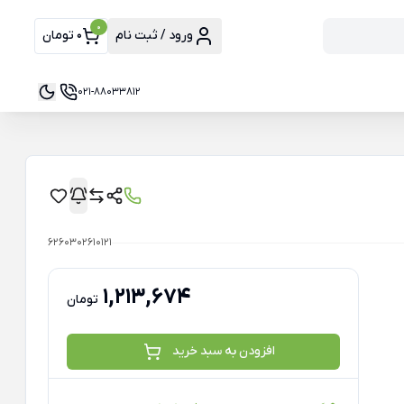
0
ورود / ثبت نام
0 تومان
021-88033812
6260302610121
1,213,674
تومان
افزودن به سبد خرید