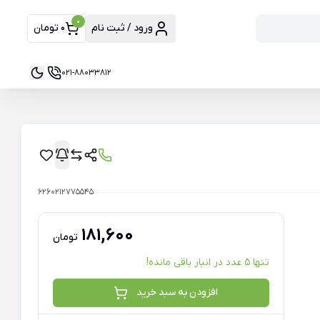
0
ورود / ثبت نام
0 تومان
021-88033812
6260212775545
181,600
تومان
تنها 5 عدد در انبار باقی مانده!
افزودن به سبد خرید