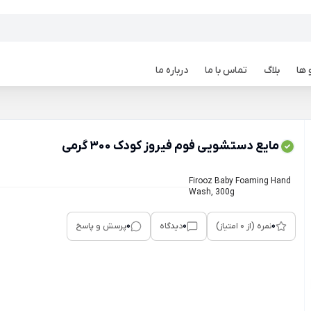
 ها
بلاگ
تماس با ما
درباره ما
مایع دستشویی فوم فیروز کودک 300 گرمی
Firooz Baby Foaming Hand
Wash, 300g
0
0
0
نمره (از 0 امتیاز)
دیدگاه
پرسش و پاسخ