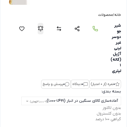
خانه
/
محصولات
شیر
جو
دوسر
غیر
لبنی
آژیل
(کاله)
1
لیتری
0
نمره (از 0 امتیاز)
0
دیدگاه
0
پرسش و پاسخ
بسته بندی:
آماده‌سازی کالای سنگین در انبار (1،499-1،000)
(+ 21,000
تومان
)
بدون لاکتوز
بدون کلسترول
گیاهی 100 درصد