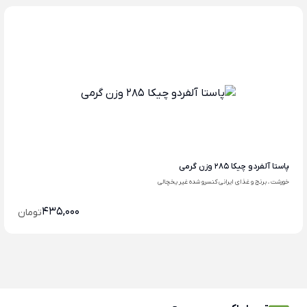
پاستا آلفردو چیکا 285 وزن گرمی
خورشت ، برنج و غذای ایرانی کنسرو شده غیر یخچالی
435,000
تومان