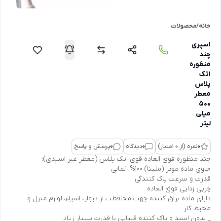
خانه
/
محصولات
اسپری
چند
منظوره
اتک
پلاس
معطر
500
میلی
لیتر
0
نمره (از 0 امتیاز)
0
دیدگاه
0
پرسش و پاسخ
چند منظوره فوق العاده قوی اتک پلاس (معطر غیر اسیدی):
حاوی ماده موثر (ملینا) 100% آلمانی
قدرت و سرعت پاک کنندگی
چربی زدایی فوق العاده
دارای ماده براق کننده جهت محافظت از دیوار، اشیاء، لوازم منزل و
محیط کار
_ بدون اسید و پاک کننده قلیایی با قدرت بسیار زیاد