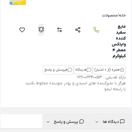
خانه
/
محصولات
مایع
سفید
کننده
وایتکس
معطر 4
کیلوگرم
0
نمره (از 0 امتیاز)
0
دیدگاه
0
پرسش و پاسخ
بارکد قدیمی : 6260023400513
هرگز با تمیزکننده های اسیدی و پودر شوینده مخلوط نکنید
با رایحه لیمو
دیدگاه ها
پرسش و پاسخ