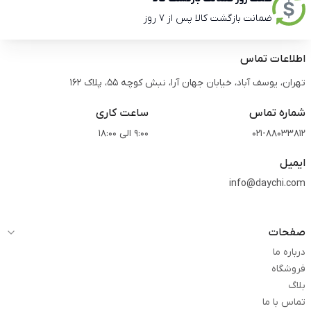
ضمانت بازگشت کالا پس از 7 روز
اطلاعات تماس
تهران، یوسف آباد، خیابان جهان آرا، نبش کوچه 55، پلاک 162
شماره تماس
ساعت کاری
021-88033812
9:00 الی 18:00
ایمیل
info@daychi.com
صفحات
درباره ما
فروشگاه
بلاگ
تماس با ما