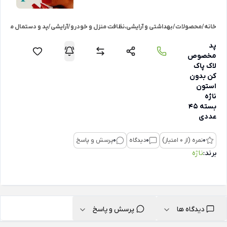
خانه
/
محصولات
/
بهداشتی و آرایشی،نظافت منزل و خودرو
/
آرایشی
/
پد و دستمال مرطوب
پد
مخصوص
لاک پاک
کن بدون
استون
ناژه
بسته 45
عددی
0
نمره (از 0 امتیاز)
0
دیدگاه
0
پرسش و پاسخ
برند:
ناژه
دیدگاه ها
پرسش و پاسخ