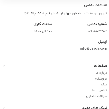
اطلاعات تماس
تهران، یوسف آباد، خیابان جهان آرا، نبش کوچه 55، پلاک 162
شماره تماس
ساعت کاری
021-88033812
9:00 الی 18:00
ایمیل
info@daychi.com
صفحات
درباره ما
فروشگاه
بلاگ
تماس با ما
سوالات متداول
لینک های مفید