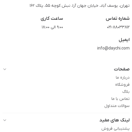
تهران، یوسف آباد، خیابان جهان آرا، نبش کوچه 55، پلاک 162
شماره تماس
ساعت کاری
021-88033812
9:00 الی 18:00
ایمیل
info@daychi.com
صفحات
درباره ما
فروشگاه
بلاگ
تماس با ما
سوالات متداول
لینک های مفید
پشتیبانی فروش