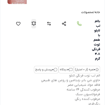
خانه
/
محصولات
بالم
لب
لابلو
با
طعم
توت
فرنگی
4.8
گرم
0
نمره (از 0 امتیاز)
0
دیدگاه
0
پرسش و پاسخ
الم لب توت فرنگی لابلو
حاوی شی باتر، ویتامین و روغن های طبیعی
فاقد مواد شیمیایی مضر
مرطوب کنندگی 24 ساعته
فرمولاسیون سبک
مرطوب کننده رنگی
رنگ:قرمز