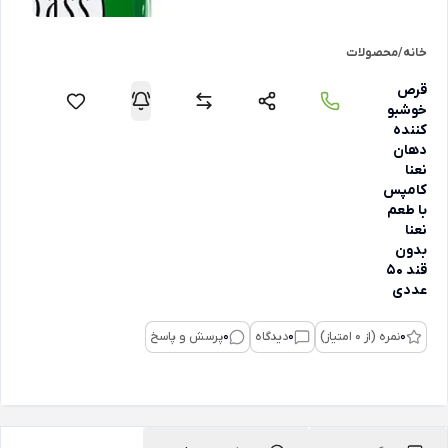
خانه
/
محصولات
قرص
خوشبو
کننده
دهان
نعنا
کامپس
با طعم
نعنا
بدون
قند 50
عددی
0
نمره (از 0 امتیاز)
0
دیدگاه
0
پرسش و پاسخ