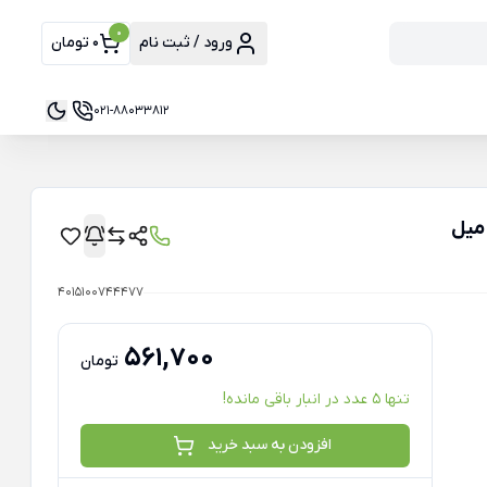
0
ورود / ثبت نام
0 تومان
021-88033812
4015100744477
561,700
تومان
تنها 5 عدد در انبار باقی مانده!
افزودن به سبد خرید