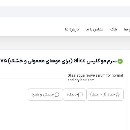
 ها
بلاگ
تماس با ما
درباره ما
سرم مو گلیس Gliss (برای موهای معمولی و خشک) 75 میل
Gliss aqua revive serum for normal
and dry hair 75ml
0
0
0
نمره (از 0 امتیاز)
دیدگاه
پرسش و پاسخ